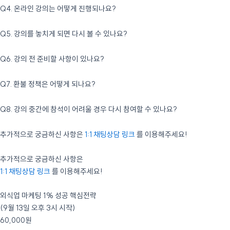
<외식업 마케팅 1% 성공 핵심전략> 강의는 이번 기회에만 진행됩니다!
Q4. 온라인 강의는 어떻게 진행되나요?
추후 강의를 수강하고 싶으시다면, 진행 스케줄이 정해질시 입력해주신
연락처를 통하여 안내드리겠습니다.
강의 당일 오전에 기재된 연락처를 통해 강의 접속 링크를 전달드릴
Q5. 강의를 놓치게 되면 다시 볼 수 있나요?
예정입니다.
강의 10분 전부터 온라인 강의 대기실에 접속하실 수 있으니 강의
시간 전 사전 준비 부탁드립니다!
강의를 놓치시면 다시 시청은 어렵습니다.
Q6. 강의 전 준비할 사항이 있나요?
하지만, 신청자에 한해 지인을 초대할 수 있으니 미리 초대하셔서 지인이 대신
참여 할 수 있도록 하시면 좋습니다. 녹화본은 준비되어 있으나, 무료제공은
강의 전 특별히 준비할 사항은 없습니다.
Q7. 환불 정책은 어떻게 되나요?
어려우며 추후에 별도로 구매하여 시청 가능합니다.
다만, 원활한 참여를 위해 안정적인 인터넷 연결과 웹으로 접속하여 들으실
경우구글미트를 설치를 준비해주시면 좋으며, 모바일로 들으실 경우 구글미트
강의 시작 7일 전까지 취소하실 경우 전액환불이 가능합니다.
Q8. 강의 중간에 참석이 어려울 경우 다시 참여할 수 있나요?
어플을 미리 다운로드 하여 준비해주시면 좋습니다. 또한 강의 중 메모를
그 이후 취소 시에는 환불이 불가하니 신중히 신청해주시길 바랍니다.
원하시는 경우 노트나 메모 할 수 있도록 준비해 주시길 권장합니다.
네 강의 중간에 잠시 자리를 비우셔야 할 경우 다시 참여할 수 있습니다. 다만
추가적으로 궁금하신 사항은
1:1 채팅상담 링크
를 이용해주세요!
중요한 내용을 놓치지 않기 위해 가능한 연속해서 참여하시는 것을
추가적으로 궁금하신 사항은
권장드립니다.
1:1 채팅상담 링크
를 이용해주세요!
외식업 마케팅 1% 성공 핵심전략
(9월 13일 오후 3시 시작)
60,000원